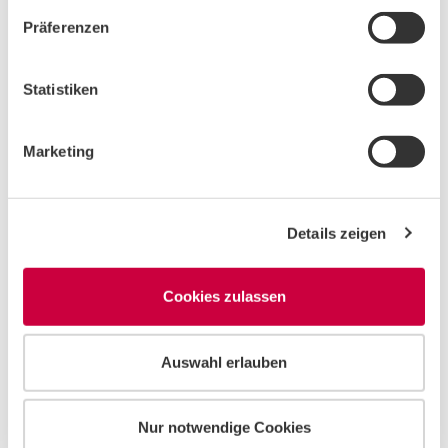
w
Präferenzen
i
l
l
Statistiken
i
g
Marketing
u
n
g
Details zeigen
s
a
u
Cookies zulassen
s
w
a
Auswahl erlauben
h
l
Telefonische Erreichbarkeit
Nur notwendige Cookies