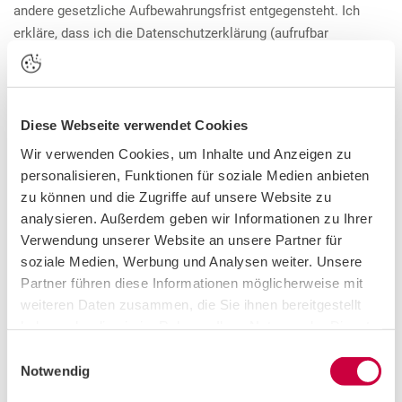
andere gesetzliche Aufbewahrungsfrist entgegensteht. Ich
erkläre, dass ich die Datenschutzerklärung (aufrufbar
unter
https://www.uniport.at/fuer-
arbeitgeber/datenschutz/
) zur Kenntnis genommen habe. Ich
erkläre hiermit, dass diese Einwilligungserklärungen auf
freiwilliger Basis erfolgen. Mir wurde mitgeteilt, dass ich
Diese Webseite verwendet Cookies
meine Einwilligung ohne für mich nachteilige Folgen jederzeit
Wir verwenden Cookies, um Inhalte und Anzeigen zu
formlos mit Wirkung für die Zukunft widerrufen kann. Meine
personalisieren, Funktionen für soziale Medien anbieten
Widerrufserklärung kann ich an
office
@
uniport
.
at
richten. Im
zu können und die Zugriffe auf unsere Website zu
Falle des Widerrufs werden meine Daten vom Uniport
analysieren. Außerdem geben wir Informationen zu Ihrer
Karriereservice der Universität Wien (Uniport Karriereservice
Verwendung unserer Website an unsere Partner für
Universität Wien GmbH) und allfälligen Auftragsverarbeitern
soziale Medien, Werbung und Analysen weiter. Unsere
gelöscht.
Partner führen diese Informationen möglicherweise mit
weiteren Daten zusammen, die Sie ihnen bereitgestellt
haben oder die sie im Rahmen Ihrer Nutzung der Dienste
gesammelt haben. Sie geben Einwilligung zu unseren
E
Cookies, wenn Sie unsere Webseite weiterhin nutzen.
Notwendig
i
n