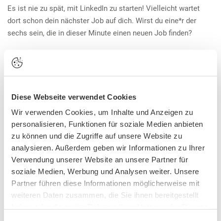
Es ist nie zu spät, mit LinkedIn zu starten! Vielleicht wartet
dort schon dein nächster Job auf dich. Wirst du eine*r der
sechs sein, die in dieser Minute einen neuen Job finden?
Ruth Gabler-Schachermayr
ist Head
of Alumni Relations der Universität
Wien, Netzwerk-Expertin und hat
Diese Webseite verwendet Cookies
über 5.000 Follower*innen auf
Wir verwenden Cookies, um Inhalte und Anzeigen zu
LinkedIn.
personalisieren, Funktionen für soziale Medien anbieten
zu können und die Zugriffe auf unsere Website zu
„Ohne LinkedIn würden wir viele
analysieren. Außerdem geben wir Informationen zu Ihrer
spannende Absolvent*innen nie kennenlernen. Immerhin haben
Verwendung unserer Website an unsere Partner für
sich fast 130.000 selbst als 'Alumni' der Uni Wien bezeichnet.
soziale Medien, Werbung und Analysen weiter. Unsere
Genau dadurch können wir auch spannende neue
Partner führen diese Informationen möglicherweise mit
Persönlichkeiten kennen lernen, die noch nicht mit uns im
weiteren Daten zusammen, die Sie ihnen bereitgestellt
Kontakt waren!“
haben oder die sie im Rahmen Ihrer Nutzung der Dienste
gesammelt haben. Sie geben Einwilligung zu unseren