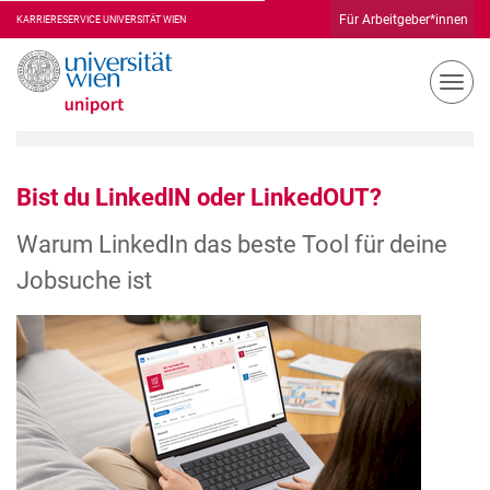
Für Arbeitgeber*innen
KARRIERESERVICE
N
a
v
i
g
Bist du LinkedIN oder LinkedOUT?
a
t
Warum LinkedIn das beste Tool für deine
i
o
Jobsuche ist
n
u
m
s
c
h
a
l
t