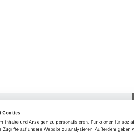
Stories
Über uns
t Cookies
Blog
Newsletter
 Inhalte und Anzeigen zu personalisieren, Funktionen für sozia
tungsformate
Podcast
Team
e Zugriffe auf unsere Website zu analysieren. Außerdem geben w
Karrieremagazin Rise
Presse