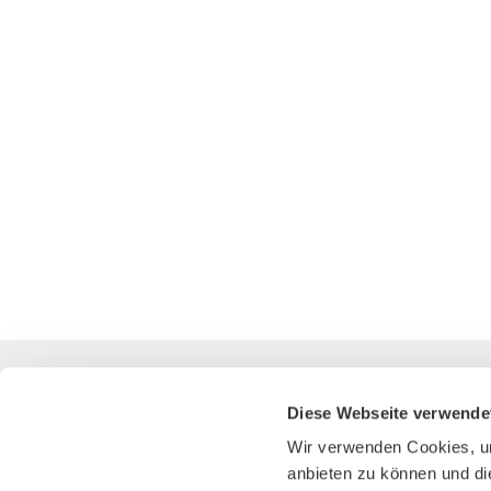
Beratung
Jobs & Praktika
Events
Diese Webseite verwende
Unser Angebot
Jobbörse
Termine
Wir verwenden Cookies, um
Workshops
Unternehmensprofile
Veranstal
anbieten zu können und di
Persönlichkeitstest