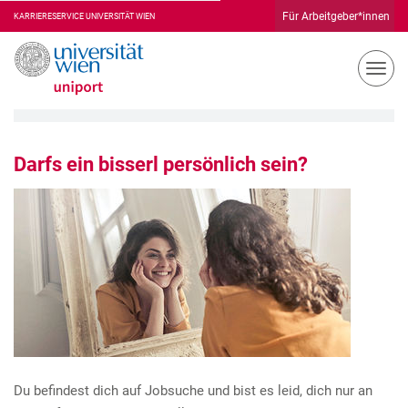
Für Arbeitgeber*innen
KARRIERESERVICE
N
a
v
i
g
Darfs ein bisserl persönlich sein?
a
t
i
o
n
u
m
s
c
h
a
l
Du befindest dich auf Jobsuche und bist es leid, dich nur an
t