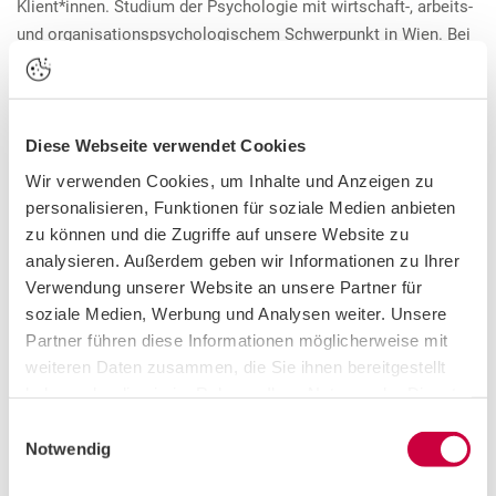
Klient*innen. Studium der Psychologie mit wirtschaft-, arbeits-
und organisationspsychologischem Schwerpunkt in Wien. Bei
Uniport unterstützt Tanja Weber Studierende
und Absolvent*innen beim Einstieg in den Arbeitsmarkt - unter
anderem mit Hilfe des
Persönlichkeitstests GPOP.
Diese Webseite verwendet Cookies
Wir verwenden Cookies, um Inhalte und Anzeigen zu
personalisieren, Funktionen für soziale Medien anbieten
Ähnliche News
zu können und die Zugriffe auf unsere Website zu
analysieren. Außerdem geben wir Informationen zu Ihrer
21.12.2021
Verwendung unserer Website an unsere Partner für
soziale Medien, Werbung und Analysen weiter. Unsere
Partner führen diese Informationen möglicherweise mit
weiteren Daten zusammen, die Sie ihnen bereitgestellt
haben oder die sie im Rahmen Ihrer Nutzung der Dienste
gesammelt haben. Sie geben Einwilligung zu unseren
E
Cookies, wenn Sie unsere Webseite weiterhin nutzen.
Notwendig
i
n