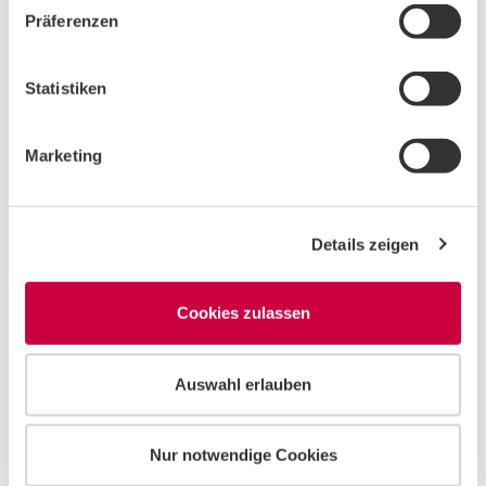
w
Präferenzen
i
l
Date mit dir selbst gefällig?
l
Statistiken
i
Wie wäre es einmal, dir selbst - wie bei einem stimmigen Date
g
Marketing
- in die Augen zu sehen, dir tiefgründige Fragen zu stellen und
u
zu spüren, wie du so grundsätzlich tickst? Der Tiefgang lohnt
n
sich, um herauszufinden, mit wem du es mit dir eigentlich zu
g
tun hast! Nicht nur in Sachen Partner*innensuche, sondern
Details zeigen
s
auch für ein erfülltes Berufsleben. Finde mit dem
a
Persönlichkeits-Test (GPOP)
heraus, in welchem
u
Cookies zulassen
s
Arbeitsumfeld du gut aufgehoben bist!
w
a
MEHR
Uniport
Auswahl erlauben
h
l
Nur notwendige Cookies
10.02.2022