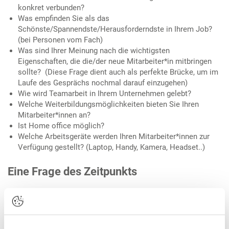
konkret verbunden?
Was empfinden Sie als das
Schönste/Spannendste/Herausforderndste in Ihrem Job?
(bei Personen vom Fach)
Was sind Ihrer Meinung nach die wichtigsten
Eigenschaften, die die/der neue Mitarbeiter*in mitbringen
sollte? (Diese Frage dient auch als perfekte Brücke, um im
Laufe des Gesprächs nochmal darauf einzugehen)
Wie wird Teamarbeit in Ihrem Unternehmen gelebt?
Welche Weiterbildungsmöglichkeiten bieten Sie Ihren
Mitarbeiter*innen an?
Ist Home office möglich?
Welche Arbeitsgeräte werden Ihren Mitarbeiter*innen zur
Verfügung gestellt? (Laptop, Handy, Kamera, Headset..)
Eine Frage des Zeitpunkts
Manche Fragen sollten besser nicht gleich zu Beginn des
Gesprächs auftauchen. So ist die Frage nach dem Gehalt auch
von Bewerber*innen-Seite vollkommen legitim, allerdings nicht