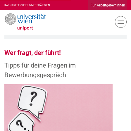
Für Arbeitgeber*innen
KARRIERESERVICE
N
a
v
i
g
Wer fragt, der führt!
a
t
Tipps für deine Fragen im
i
o
Bewerbungsgespräch
n
u
m
s
c
h
a
l
t