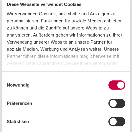
in der ersten Hälfte des Gesprächs. Genauso wie Fragen nach
Diese Webseite verwendet Cookies
Gleitzeit, Zeitausgleich oder sonstigen Benefits nicht zu
Wir verwenden Cookies, um Inhalte und Anzeigen zu
allererst gestellt werden sollten.
personalisieren, Funktionen für soziale Medien anbieten
zu können und die Zugriffe auf unsere Website zu
No-go Fragen
analysieren. Außerdem geben wir Informationen zu Ihrer
Verwendung unserer Website an unsere Partner für
Dazu zählen Fragen, die du leicht mit einem Blick auf die
soziale Medien, Werbung und Analysen weiter. Unsere
Website des Unternehmens beantworten kannst, wie z.B.
Partner führen diese Informationen möglicherweise mit
welche Abteilungen das Unternehmen hat oder wie das
weiteren Daten zusammen, die Sie ihnen bereitgestellt
Organigramm aufgebaut ist.
haben oder die sie im Rahmen Ihrer Nutzung der Dienste
gesammelt haben. Sie geben Einwilligung zu unseren
E
Auch folgende Themen sind zu heikel, da sie zu tief ins Innere
Cookies, wenn Sie unsere Webseite weiterhin nutzen.
Notwendig
i
des Unternehmens blicken lassen, wie z.B.
n
w
Präferenzen
Finanzieller Status des Unternehmens
i
Politische Ausrichtung
l
Gehalt deiner zukünftigen Kolleg*innen
l
Statistiken
Konflikte innerhalb des Teams
i