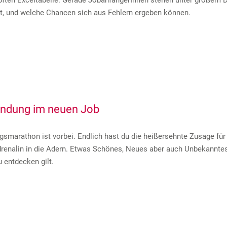
pften Exceltabelle. Gerade JobanfängerInnen stehen unter großem Dru
, und welche Chancen sich aus Fehlern ergeben können.
andung im neuen Job
smarathon ist vorbei. Endlich hast du die heißersehnte Zusage für
renalin in die Adern. Etwas Schönes, Neues aber auch Unbekanntes 
u entdecken gilt.