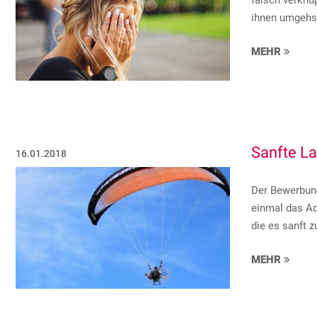
falsch verknü
ihnen umgehst
MEHR
Sanfte L
16.01.2018
Der Bewerbung
einmal das Ad
die es sanft z
MEHR