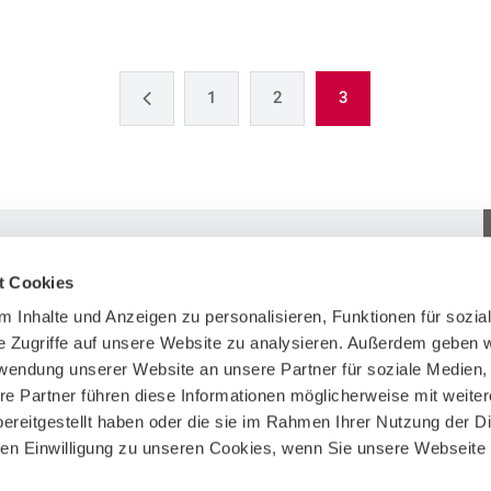
1
2
3
Stories
Über uns
t Cookies
Blog
Newsletter
 Inhalte und Anzeigen zu personalisieren, Funktionen für sozia
tungsformate
Podcast
Team
e Zugriffe auf unsere Website zu analysieren. Außerdem geben w
Karrieremagazin Rise
Presse
rwendung unserer Website an unsere Partner für soziale Medien
Impressum
re Partner führen diese Informationen möglicherweise mit weite
ereitgestellt haben oder die sie im Rahmen Ihrer Nutzung der D
Datenschutz
n Einwilligung zu unseren Cookies, wenn Sie unsere Webseite 
Cookies
Sitemap