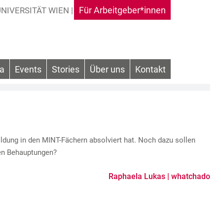
Für Arbeitgeber*innen
ka
Events
Stories
Über uns
Kontakt
dung in den MINT-Fächern absolviert hat. Noch dazu sollen
sen Behauptungen?
Raphaela Lukas | whatchado