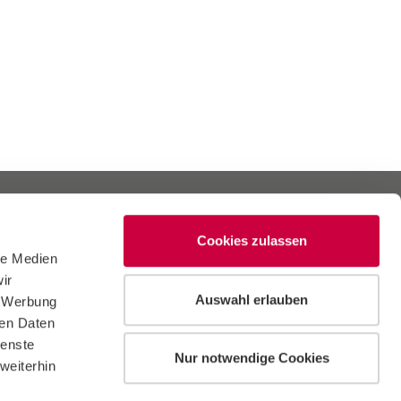
Cookies zulassen
le Medien
ir
Auswahl erlauben
, Werbung
Uniport Karriereservice Universität Wien GmbH
ren Daten
ienste
Campus, Hof 1.17, Spitalgasse 2, 1090 Wien
Nur notwendige Cookies
weiterhin
E-Mail:
office
@
uniport
.
at
Tel.: +43 1 4277-10070