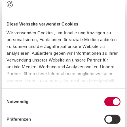
wenn du nach deinem Studium gerne langfristig in Österreich
Fuß fassen möchtest?
Diese Webseite verwendet Cookies
MEHR
Angelika Köpf | ABA
Wir verwenden Cookies, um Inhalte und Anzeigen zu
personalisieren, Funktionen für soziale Medien anbieten
zu können und die Zugriffe auf unsere Website zu
analysieren. Außerdem geben wir Informationen zu Ihrer
21.02.2023
Verwendung unserer Website an unsere Partner für
soziale Medien, Werbung und Analysen weiter. Unsere
Partner führen diese Informationen möglicherweise mit
weiteren Daten zusammen, die Sie ihnen bereitgestellt
haben oder die sie im Rahmen Ihrer Nutzung der Dienste
gesammelt haben. Sie geben Einwilligung zu unseren
E
Cookies, wenn Sie unsere Webseite weiterhin nutzen.
Notwendig
i
n
w
Präferenzen
i