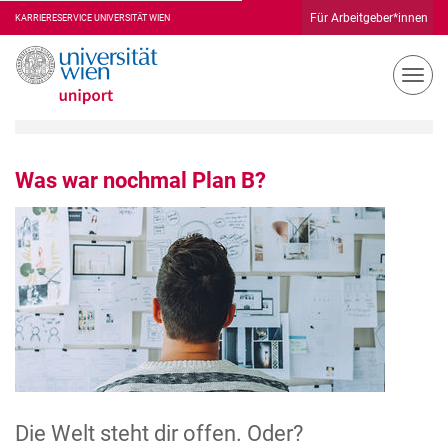
Für Arbeitgeber*innen
KARRIERESERVICE
N
a
v
i
g
Was war nochmal Plan B?
a
t
i
o
n
u
m
s
c
h
a
l
Die Welt steht dir offen. Oder?
t