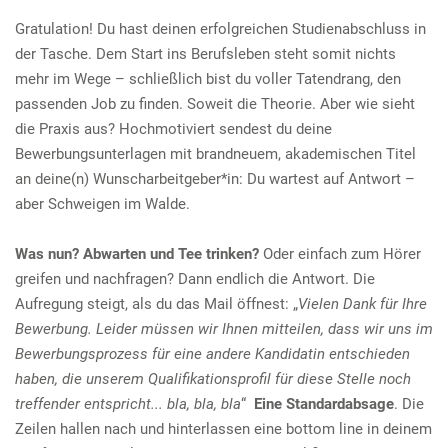
e
Gratulation! Du hast deinen erfolgreichen Studienabschluss in
n
der Tasche. Dem Start ins Berufsleben steht somit nichts
mehr im Wege – schließlich bist du voller Tatendrang, den
passenden Job zu finden. Soweit die Theorie. Aber wie sieht
die Praxis aus? Hochmotiviert sendest du deine
Bewerbungsunterlagen mit brandneuem, akademischen Titel
an deine(n) Wunscharbeitgeber*in: Du wartest auf Antwort –
aber Schweigen im Walde.
Was nun? Abwarten und Tee trinken?
Oder einfach zum Hörer
greifen und nachfragen? Dann endlich die Antwort. Die
Aufregung steigt, als du das Mail öffnest: „
Vielen Dank für Ihre
Bewerbung. Leider müssen wir Ihnen mitteilen, dass wir uns im
Bewerbungsprozess für eine andere Kandidatin entschieden
haben, die unserem Qualifikationsprofil für diese Stelle noch
treffender entspricht... bla, bla, bla
“
Eine Standardabsage
. Die
Zeilen hallen nach und hinterlassen eine bottom line in deinem