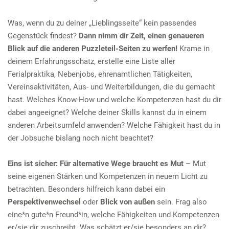
Was, wenn du zu deiner „Lieblingsseite“ kein passendes
Gegenstück findest?
Dann nimm dir Zeit, einen genaueren
Blick auf die anderen Puzzleteil-Seiten zu werfen!
Krame in
deinem Erfahrungsschatz, erstelle eine Liste aller
Ferialpraktika, Nebenjobs, ehrenamtlichen Tätigkeiten,
Vereinsaktivitäten, Aus- und Weiterbildungen, die du gemacht
hast. Welches Know-How und welche Kompetenzen hast du dir
dabei angeeignet? Welche deiner Skills kannst du in einem
anderen Arbeitsumfeld anwenden? Welche Fähigkeit hast du in
der Jobsuche bislang noch nicht beachtet?
Eins ist sicher: Für alternative Wege braucht es Mut
– Mut
seine eigenen Stärken und Kompetenzen in neuem Licht zu
betrachten. Besonders hilfreich kann dabei ein
Perspektivenwechsel
oder
Blick von außen
sein. Frag also
eine*n gute*n Freund*in, welche Fähigkeiten und Kompetenzen
er/sie dir zuschreibt. Was schätzt er/sie besonders an dir?