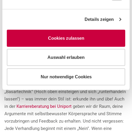
Auslandserfahrung, Sprachkenntnisse,
n
g
berufliche Erfahrung, Branchenkenntnis,
Details zeigen
s
Kundenkontakte und Netzwerke…)?
a
u
Cookies zulassen
s
Das können wichtige Argumente sein in der
w
Gehaltsverhandlung. Überlege an dieser Stelle auch, welche
a
Auswahl erlauben
h
Gegenargumente auftreten und wie du diesen begegnen
l
könntest. Wichtig ist herauszufinden, welche
Nur notwendige Cookies
Argumentationslinie gleichermaßen überzeugend UND
authentisch ist. Nicht jede/r ist Fan der sogenannten
„Basartechnik" (Hoch oben einsteigen und sich „runterhandeln
lassen") – was immer dein Stil ist: erkunde ihn und übe! Auch
in der
Karriereberatung bei Uniport
geben wir dir Raum, deine
Argumente mit selbstbewusster Körpersprache und Stimme
vorzubringen und Feedback zu erhalten. Und nicht vergessen:
Jede Verhandlung beginnt mit einem „Nein". Wenn eine