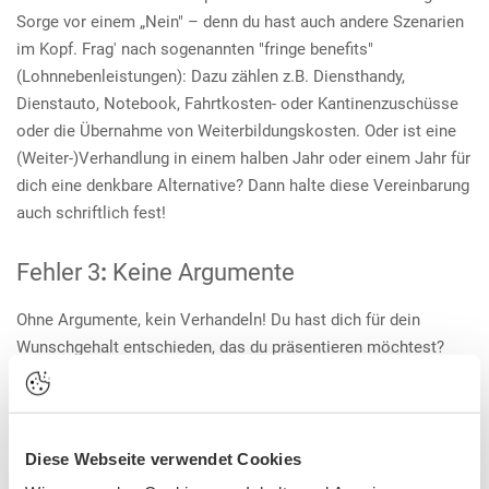
Sorge vor einem „Nein" – denn du hast auch andere Szenarien
im Kopf. Frag' nach sogenannten "fringe benefits"
(Lohnnebenleistungen): Dazu zählen z.B. Diensthandy,
Dienstauto, Notebook, Fahrtkosten- oder Kantinenzuschüsse
oder die Übernahme von Weiterbildungskosten. Oder ist eine
(Weiter-)Verhandlung in einem halben Jahr oder einem Jahr für
dich eine denkbare Alternative? Dann halte diese Vereinbarung
auch schriftlich fest!
Fehler 3
:
Keine Argumente
Ohne Argumente, kein Verhandeln! Du hast dich für dein
Wunschgehalt entschieden, das du präsentieren möchtest?
Gratulation, du hast Mut bewiesen! Doch jetzt geht’s ans
Eingemachte: Wie argumentierst du, dass du das wert bist? Du
möchtest dich z.B. als Sales-MitarbeiterIn bewerben und
warst aber noch nie in dieser Position? Dann zeige, wo du dein
Diese Webseite verwendet Cookies
Verkaufstalent schon bewiesen hast, z.B. in Studentenjobs,